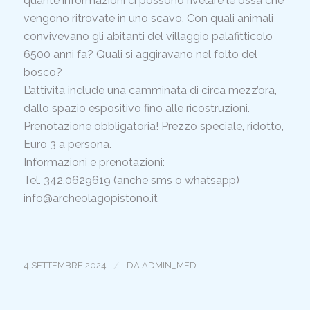
quante informazioni ci possono rivelare le ossa che
vengono ritrovate in uno scavo. Con quali animali
convivevano gli abitanti del villaggio palafitticolo
6500 anni fa? Quali si aggiravano nel folto del
bosco?
L’attività include una camminata di circa mezz’ora,
dallo spazio espositivo fino alle ricostruzioni.
Prenotazione obbligatoria! Prezzo speciale, ridotto,
Euro 3 a persona.
Informazioni e prenotazioni:
Tel. 342.0629619 (anche sms o whatsapp)
info@archeolagopistono.it
/
4 SETTEMBRE 2024
DA
ADMIN_MED