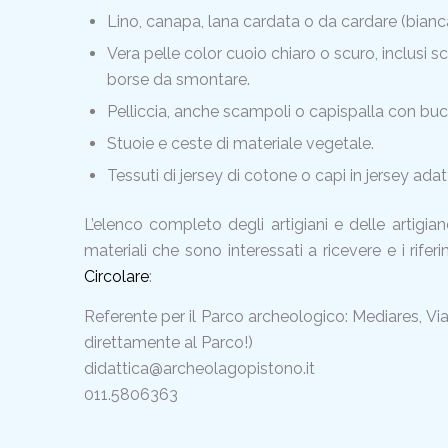
Lino, canapa, lana cardata o da cardare (bianca,
Vera pelle color cuoio chiaro o scuro, inclusi sc
borse da smontare.
Pelliccia, anche scampoli o capispalla con buch
Stuoie e ceste di materiale vegetale.
Tessuti di jersey di cotone o capi in jersey adatt
L’elenco completo degli artigiani e delle artigia
materiali che sono interessati a ricevere e i rifer
Circolare
:
Referente per il Parco archeologico: Mediares, Vi
direttamente al Parco!)
didattica@archeolagopistono.it
011.5806363