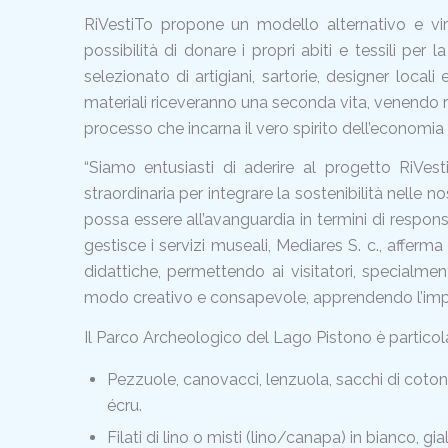
RiVestiTo propone un modello alternativo e virt
possibilità di donare i propri abiti e tessili pe
selezionato di artigiani, sartorie, designer loca
materiali riceveranno una seconda vita, venendo riel
processo che incarna il vero spirito dell’economia 
“Siamo entusiasti di aderire al progetto RiVest
straordinaria per integrare la sostenibilità nelle
possa essere all’avanguardia in termini di respon
gestisce i servizi museali, Mediares S. c., afferma
didattiche, permettendo ai visitatori, specialment
modo creativo e consapevole, apprendendo l’import
Il Parco Archeologico del Lago Pistono è particol
Pezzuole, canovacci, lenzuola, sacchi di cotone,
écru.
Filati di lino o misti (lino/canapa) in bianco, gial