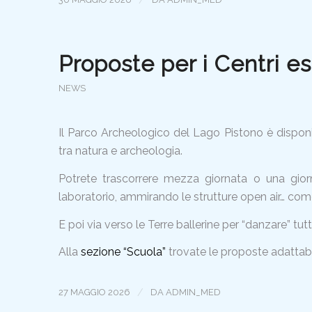
Proposte per i Centri es
NEWS
Il Parco Archeologico del Lago Pistono è disponib
tra natura e archeologia.
Potrete trascorrere mezza giornata o una giorn
laboratorio, ammirando le strutture open air… come 
E poi via verso le Terre ballerine per “danzare” tutt
Alla
sezione “Scuola”
trovate le proposte adattabil
/
27 MAGGIO 2026
DA
ADMIN_MED