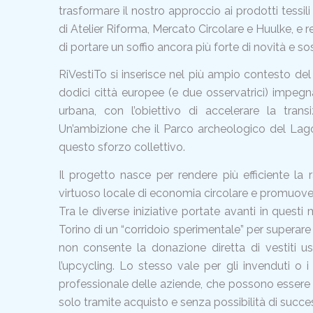
trasformare il nostro approccio ai prodotti tessili
di Atelier Riforma, Mercato Circolare e Huulke, e 
di portare un soffio ancora più forte di novità e so
RiVestiTo si inserisce nel più ampio contesto 
dodici città europee (e due osservatrici) impegna
urbana, con l’obiettivo di accelerare la trans
Un’ambizione che il Parco archeologico del Lag
questo sforzo collettivo.
Il progetto nasce per rendere più efficiente la r
virtuoso locale di economia circolare e promuovere i
Tra le diverse iniziative portate avanti in questi 
Torino di un “corridoio sperimentale” per superare un
non consente la donazione diretta di vestiti usati
l’upcycling. Lo stesso vale per gli invenduti o i
professionale delle aziende, che possono essere c
solo tramite acquisto e senza possibilità di succe