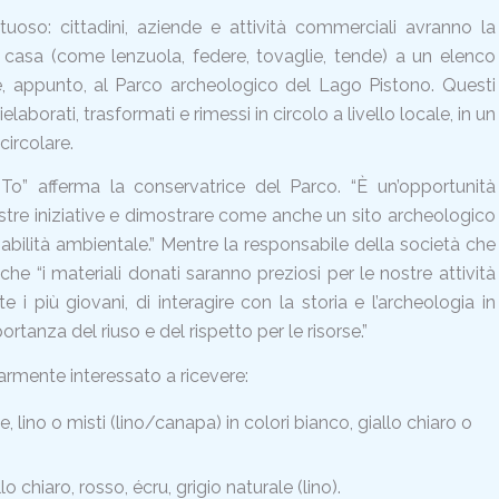
uoso: cittadini, aziende e attività commerciali avranno la
r la casa (come lenzuola, federe, tovaglie, tende) a un elenco
li e, appunto, al Parco archeologico del Lago Pistono. Questi
aborati, trasformati e rimessi in circolo a livello locale, in un
circolare.
iTo” afferma la conservatrice del Parco. “È un’opportunità
 nostre iniziative e dimostrare come anche un sito archeologico
sabilità ambientale.” Mentre la responsabile della società che
 che “i materiali donati saranno preziosi per le nostre attività
e i più giovani, di interagire con la storia e l’archeologia in
anza del riuso e del rispetto per le risorse.”
armente interessato a ricevere:
 lino o misti (lino/canapa) in colori bianco, giallo chiaro o
lo chiaro, rosso, écru, grigio naturale (lino).