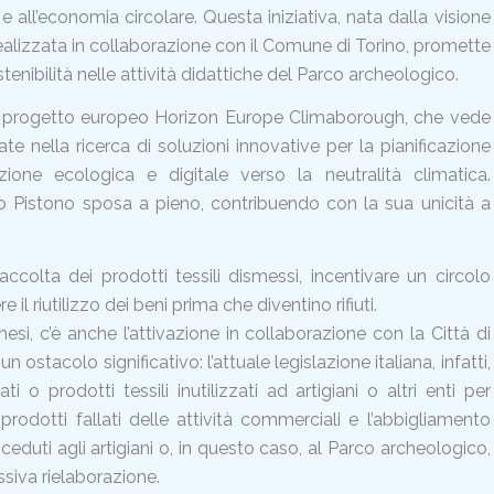
 e all’economia circolare. Questa iniziativa, nata dalla visione
realizzata in collaborazione con il Comune di Torino, promette
stenibilità nelle attività didattiche del Parco archeologico.
del progetto europeo Horizon Europe Climaborough, che vede
te nella ricerca di soluzioni innovative per la pianificazione
izione ecologica e digitale verso la neutralità climatica.
o Pistono sposa a pieno, contribuendo con la sua unicità a
accolta dei prodotti tessili dismessi, incentivare un circolo
l riutilizzo dei beni prima che diventino rifiuti.
mesi, c’è anche l’attivazione in collaborazione con la Città di
 ostacolo significativo: l’attuale legislazione italiana, infatti,
 o prodotti tessili inutilizzati ad artigiani o altri enti per
 prodotti fallati delle attività commerciali e l’abbigliamento
eduti agli artigiani o, in questo caso, al Parco archeologico,
ssiva rielaborazione.