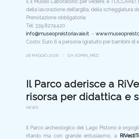
E il Museo Laboratorio: per vedere, e TOCCARE!, 
della lavorazione dell’argilla, della scheggiatura d
Prenotazione obbligatoria:
Tel: 339.8274420
info@museopreistoriavaie.it
–
www.museopreistori
Costo: Euro 6 a persona (gratuito per bambini di età
/
26 MAGGIO 2026
DA
ADMIN_MED
Il Parco aderisce a RiVest
risorsa per didattica e s
NEWS
Il Parco archeologico del Lago Pistono è orgogli
ritardo ma con grande entusiasmo, a
RiVestiT