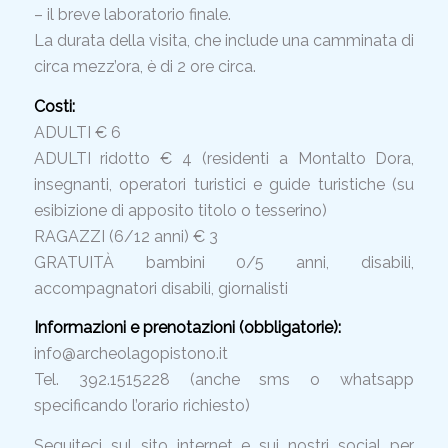
– il breve laboratorio finale.
La durata della visita, che include una camminata di
circa mezz’ora, è di 2 ore circa.
Costi:
ADULTI € 6
ADULTI ridotto € 4 (residenti a Montalto Dora,
insegnanti, operatori turistici e guide turistiche (su
esibizione di apposito titolo o tesserino)
RAGAZZI (6/12 anni) € 3
GRATUITÀ bambini 0/5 anni, disabili,
accompagnatori disabili, giornalisti
Informazioni e prenotazioni (obbligatorie):
info@archeolagopistono.it
Tel. 392.1515228 (anche sms o whatsapp
specificando l’orario richiesto)
Seguiteci sul sito internet e sui nostri social per